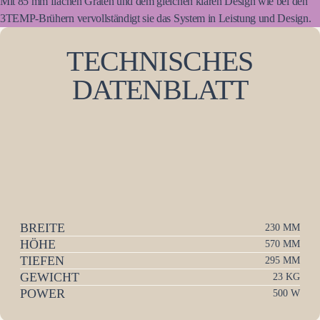
Mit 85 mm flachen Graten und dem gleichen klaren Design wie bei den
3TEMP-Brühern vervollständigt sie das System in Leistung und Design.
TECHNISCHES
DATENBLATT
BREITE
230 MM
HÖHE
570 MM
TIEFEN
295 MM
GEWICHT
23 KG
POWER
500 W