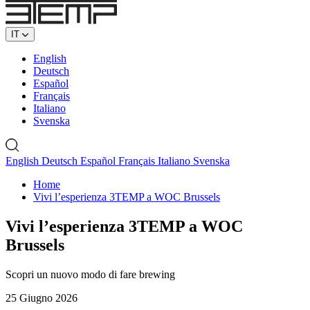
IT
English
Deutsch
Español
Français
Italiano
Svenska
English
Deutsch
Español
Français
Italiano
Svenska
Home
Vivi l’esperienza 3TEMP a WOC Brussels
Vivi l’esperienza 3TEMP a WOC
Brussels
Scopri un nuovo modo di fare brewing
25 Giugno 2026