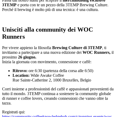
Passa dal nostro stand per scoprire il
merchandising esclusivo
3TEMP
e porta con te un pezzo della 3TEMP Brewing Culture.
Perché il brewing è molto più di una tecnica: è una cultura.
Unisciti alla community dei WOC
Runners
Per vivere appieno la filosofia
Brewing Culture di 3TEMP
, ti
invitiamo a partecipare a una nuova edizione dei
WOC Runners,
il
prossimo
26 giugno.
Inizia la giornata con movimento, connessione e caffè:
Ritrovo:
ore 6:30 (partenza della corsa alle 6:50)
Location:
Wide Awake Coffee
Rue Sainte-Catherine 2, 1000 Bruxelles, Belgio
Corri insieme a professionisti del caffè e appassionati provenienti da
tutto il mondo. 3TEMP continua a sostenere la community globale
di runner e coffee lovers, creando connessioni che vanno oltre la
tazza.
Registrati qui:
https://community.coffeeknowledgehub.com/c/running-events/woc-