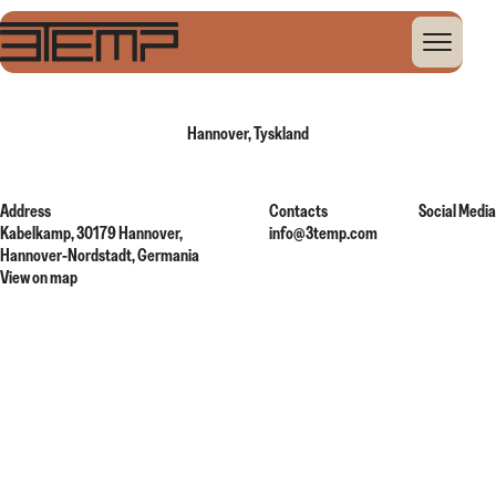
Home
Global Presence
Hannover, Tyskland
Hannover, Tyskland
Address
Contacts
Social Media
Kabelkamp, 30179 Hannover,
info@3temp.com
Hannover-Nordstadt, Germania
View on map