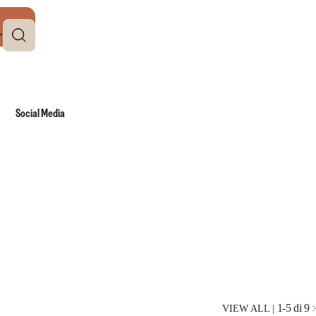
Social Media
1
-
5
di 9
VIEW ALL
|