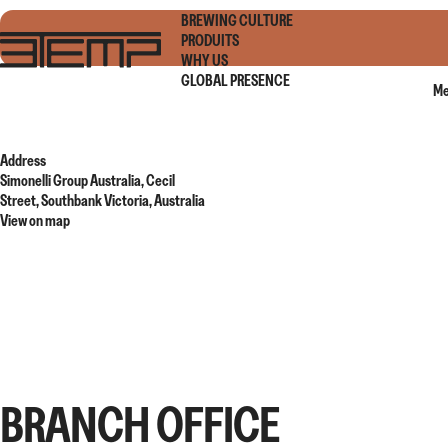
BREWING CULTURE
PRODUITS
WHY US
PULS
KOBRA
GLOBAL PRESENCE
Me
LEGGI DI PIÙ
LEGGI DI PIÙ
Address
Simonelli Group Australia, Cecil
Street, Southbank Victoria, Australia
View on map
BRANCH OFFICE