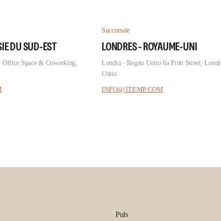
Succursale
SIE DU SUD-EST
LONDRES - ROYAUME-UNI
- Office Space & Coworking,
Londra - Regno Unito 6a Pratt Street, Lond
Unito
M
INFO@3TEMP.COM
Puls